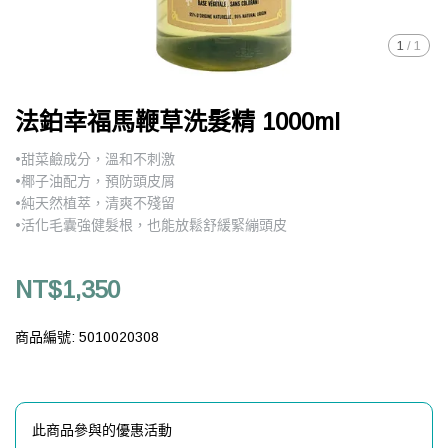
1
/
1
法鉑幸福馬鞭草洗髮精 1000ml
•甜菜鹼成分，溫和不刺激
•椰子油配方，預防頭皮屑
•純天然植萃，清爽不殘留
•活化毛囊強健髮根，也能放鬆舒緩緊繃頭皮
NT$1,350
商品編號:
5010020308
此商品參與的優惠活動