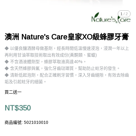
1
/
2
澳洲 Nature's Care皇家XO級蜂膠牙膏
◆ 以優良釀酒酵母做基劑，經長時間低溫慢速浸泡，浸潤一年以上
再利用甘油萃取技術取出有效成份(黃酮類、蜜蠟)
◆ 不含酒液體劑型，蜂膠萃取液高達40%。
◆ 含天然蜂膠與氟，強化牙齒琺瑯質，幫助防止蛀牙的發生。
◆ 清新低起泡劑，配合正確刷牙習慣，深入牙齒縫隙，有效去除齒
垢及引起蛀牙的細菌。
買二送一
NT$350
商品編號:
5021010010