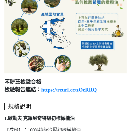
苯駢芘檢驗合格
檢驗報告連結：
https://reurl.cc/zOeRRQ
規格說明
1.歐勒夫 克羅尼奇特級初榨橄欖油
【成份】：100%特級冷壓初榨橄欖油