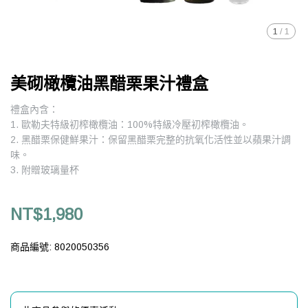
1
/
1
美砌橄欖油黑醋栗果汁禮盒
禮盒內含：
1. 歐勒夫特級初榨橄欖油：100%特級冷壓初榨橄欖油。
2. 黑醋栗保健鮮果汁：保留黑醋栗完整的抗氧化活性並以蘋果汁調
味。
3. 附贈玻璃量杯
NT$1,980
商品編號:
8020050356