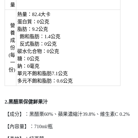
量
熱量：82.4大卡
蛋白質：0公克
營
脂肪：9.2公克
養
飽和脂肪：1.4公克
成
反式脂肪：0公克
份
碳水化合物：0公克
(每
糖：0公克
一
鈉：0毫克
份)
單元不飽和脂肪7.1公克
多元不飽和脂肪：0.6公克
2.黑醋栗保健鮮果汁
【成分】：黑醋栗60%、蘋果濃縮汁39.8%、維生素C 0.2%
【內容量】：710ml/瓶